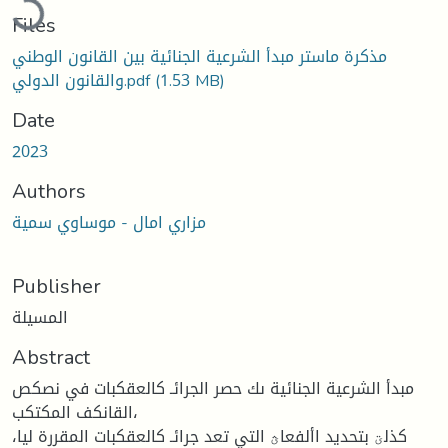
Files
مذكرة ماستر مبدأ الشرعية الجنائية بين القانون الوطني
والقانون الدولي.pdf
(1.53 MB)
Date
2023
Authors
مزاري امال - موساوي سمية
Publisher
المسيلة
Abstract
مبدأ الشرعية الجنائية ىك حصر الجرائـ كالعقكبات في نصكص
القانكف المكتكب،
كذلؾ بتحديد األفعاؿ التي تعد جرائـ كالعقكبات المقررة ليا،