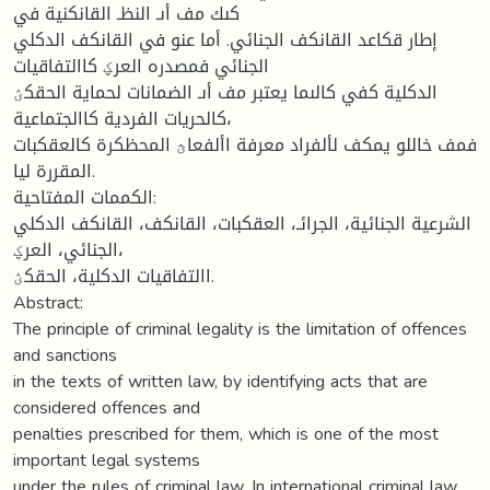
كىك مف أىـ النظـ القانكنية في
إطار قكاعد القانكف الجنائي. أما عنو في القانكف الدكلي
الجنائي فمصدره العرؼ كاالتفاقيات
الدكلية كفي كالىما يعتبر مف أىـ الضمانات لحماية الحقكؽ
كالحريات الفردية كاالجتماعية،
فمف خاللو يمكف لألفراد معرفة األفعاؿ المحظكرة كالعقكبات
المقررة ليا.
الكممات المفتاحية:
الشرعية الجنائية، الجرائـ، العقكبات، القانكف، القانكف الدكلي
الجنائي، العرؼ،
االتفاقيات الدكلية، الحقكؽ.
Abstract:
The principle of criminal legality is the limitation of offences
and sanctions
in the texts of written law, by identifying acts that are
considered offences and
penalties prescribed for them, which is one of the most
important legal systems
under the rules of criminal law. In international criminal law,