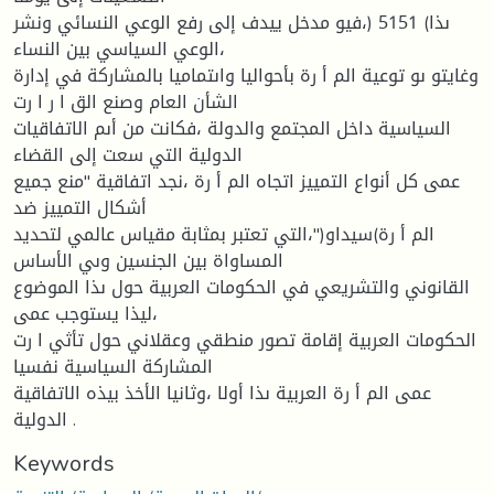
ىذا) 5151 (،فيو مدخل ييدف إلى رفع الوعي النسائي ونشر
الوعي السياسي بين النساء،
وغايتو ىو توعية الم أ رة بأحواليا واىتماميا بالمشاركة في إدارة
الشأن العام وصنع الق ا ر ا رت
السياسية داخل المجتمع والدولة ،فكانت من أىم الاتفاقيات
الدولية التي سعت إلى القضاء
عمى كل أنواع التمييز اتجاه الم أ رة ،نجد اتفاقية "منع جميع
أشكال التمييز ضد
الم أ رة)سيداو("،التي تعتبر بمثابة مقياس عالمي لتحديد
المساواة بين الجنسين وىي الأساس
القانوني والتشريعي في الحكومات العربية حول ىذا الموضوع
،ليذا يستوجب عمى
الحكومات العربية إقامة تصور منطقي وعقلاني حول تأثي ا رت
المشاركة السياسية نفسيا
عمى الم أ رة العربية ىذا أولا ،وثانيا الأخذ بيذه الاتفاقية
الدولية .
Keywords