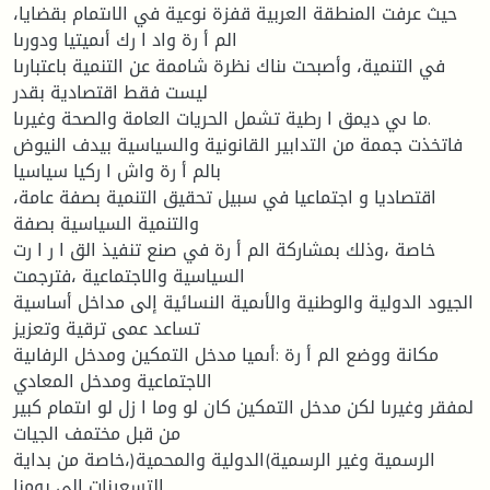
،حيث عرفت المنطقة العربية قفزة نوعية في الاىتمام بقضايا
الم أ رة واد ا رك أىميتيا ودورىا
في التنمية، وأصبحت ىناك نظرة شاممة عن التنمية باعتبارىا
ليست فقط اقتصادية بقدر
ما ىي ديمق ا رطية تشمل الحريات العامة والصحة وغيرىا.
فاتخذت جممة من التدابير القانونية والسياسية بيدف النيوض
بالم أ رة واش ا ركيا سياسيا
،اقتصاديا و اجتماعيا في سبيل تحقيق التنمية بصفة عامة
والتنمية السياسية بصفة
خاصة ،وذلك بمشاركة الم أ رة في صنع تنفيذ الق ا ر ا رت
السياسية والاجتماعية ،فترجمت
الجيود الدولية والوطنية والأىمية النسائية إلى مداخل أساسية
تساعد عمى ترقية وتعزيز
مكانة ووضع الم أ رة :أىميا مدخل التمكين ومدخل الرفاىية
الاجتماعية ومدخل المعادي
لمفقر وغيرىا لكن مدخل التمكين كان لو وما ا زل لو اىتمام كبير
من قبل مختمف الجيات
الرسمية وغير الرسمية)الدولية والمحمية(،خاصة من بداية
التسعينات إلى يومنا