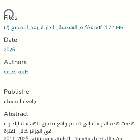
ding...
Files
(1.72 MB)
مذكرة_الهندسة_الادارية_بعد_التصحيح (2).pdf
Date
2026
Authors
طيبة نعيمة
Publisher
جامعة المسيلة
Abstract
هدفت هذه الدراسة إلى تقييم واقع تطبيق الهندسة اإلدارية
في الجزائر خالل الفترة
2011-2025 ،من خالل تحليل مقومات التطبيق ومعيقاته،