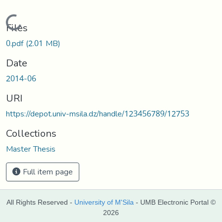
Loading...
Files
0.pdf
(2.01 MB)
Date
2014-06
URI
https://depot.univ-msila.dz/handle/123456789/12753
Collections
Master Thesis
Full item page
All Rights Reserved -
University of M'Sila
- UMB Electronic Portal ©
2026