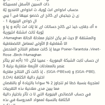
ذات السبین الأسفل لمسبیكة
ىحساب اىخواص اىث یْویة، ث اىخواص الاىنحرو یّة.
ی نَ جيخیض اى حْائح اى حَحصو عيیھا فی اَ یيي:
- 1 ال خواص البنیویة
و عٍا وٍ a(Å) ه اْك جقارب خیذ تی حّائح حساتات اى عَا لٍات اىث
یْویة ثاتث اىشثنة اىثيوریة
،Murnaghan حیث لم یكن اختیار معادلة الحالة β' والمشتقة
الأولى لمعامل الانضغاطیة β الا ضّغاطیة
ميما إذ كانت معظم النتائج المتحصل Poirier-Tarantola ،Vinet-
Rose ،Birch-Murnaghan
لم یتأثر a(Å) 10 .ان حساب ثابت الشبكة البموریة - عمیيا لكل
عنصر بالمعادلات الأربعة متقاربة برتبة 3
إذ كانت كل النتائج مقاربة ، (GGA-PBEsol) و (GGA-PBE),
(LDA) اختیار دالیة الكثافة
لمتجربة بنسبة خطا لم تتجاوز 2 % سواءا بالزیادة أو بالنقصان
مما یبین مدى صلاحیة ىذه التقریبات
في حساب الخصائص البنیویة التي لا ت تأثر باختیار دالیة
الكثافة بالنسبة لممواد المدروسة في ىذه