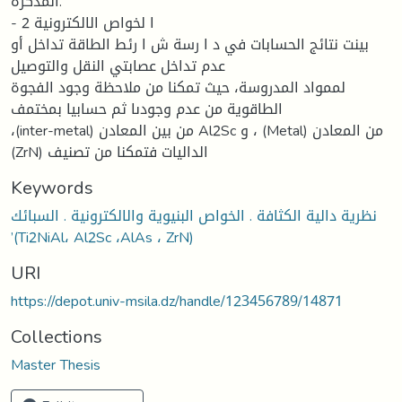
المذكرة.
- 2 ا لخواص الالكترونیة
بینت نتائج الحسابات في د ا رسة ش ا رئط الطاقة تداخل أو
عدم تداخل عصابتي النقل والتوصیل
لممواد المدروسة، حیث تمكنا من ملاحظة وجود الفجوة
الطاقویة من عدم وجودىا ثم حسابيا بمختمف
،(inter-metal) من بین المعادن Al2Sc و ، (Metal) من المعادن
(ZrN) الدالیات فتمكنا من تصنیف
Keywords
نظرية دالية الكثافة . الخواص البنيوية والالكترونية . السبائك
’(Ti2NiAl، Al2Sc ،AlAs ، ZrN)
URI
https://depot.univ-msila.dz/handle/123456789/14871
Collections
Master Thesis