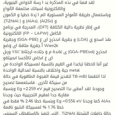
لقد قمنا في ىذه المذكرة بد ا رسة الخواص البنیویة،
والالكترونیة لسبائك مختمفة الأنواع
وباستعمال طریقة الأمواج المستویة الم ا زدة خطیا و الكمون
.(Ti2NiAl ) و (AlAs), (Al2Sc) و
المدرجة في برنامج ،(DFT) في إطار نظریة دالیة الكثافة
الالكترونیة (FP − LAPW) الكامل
وجقریة (GGA-PBE) و جقریة اىحذرج اى عَ (LDA) ىقذ اسحع يَ
اْ جقریة مثافة اى وَضع Wien2k
ورىل 𝑉𝑋𝐶 ى عَاىدة م وَ جثاده-ارجثاط (GGA-PBEsol) اىحذرج
اى عَ اىخاص تالأخسا اىصيثةو
غیر أننا لاحظنا تباعدا في القیم بالنسبة لمسبیكة الواحدة من
جية واختلاف بالنسبة لمدالیة الواحدة metal
لتقدیر قیمة الفجوة الطاقویة في حالة TB-mBJ اذا انتقمنا
من سبیكة لأخرى . فاستعممنا تصحیح
وبنسبة Eg =2.259 eV وجودىا. لقد أعطى ىذا التصحیح قیم
مقاربة جدا لمقیم التجریبیة حیث وجدنا
وبنسبة خطا 2.46 % فقط في Eg =0.556 eV كما وجدنا AlAs
خطا 1.76 % لمسبیكة الشبو ناقمة
التي تتمیز بالاستقطاب السبیني . Ti2NiAl حالة حاملات الشحنة