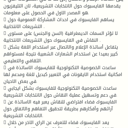
يقدمها الفايسبوك حول الانتخابات التشريعية، لان التليفزيون
هو المصدر الاول في الحصول على معلومات.
 يساهم الفايسبوك في احداث المشاركة العمومية حول
التشريعات الانتخابية .
 لا تؤثر السمات الديمغرافية (السن والجنس) على مستوى
النقاش في الفايسبوك حول التشريعات الانتخابية .
 يتفاعل أساتذة الإعلام والاتصال عبر استخدام اللغة بشكل
كبير بعيدا عن استخدام الشعارات الشعبية نتيجة لمستواهم
الثقافي والتعليمي.
 ساعدت الخصوصية التكنولوجية للفايسبوك الاساتذة في
امكانية استخدام الايقونات في التعبير كبديل للغة ومدعم لها
في بعض الاحيان.
 ساعدت الخصوصية التكنولوجية للفايسبوك بشكل ايجابي
في دعم وتسهيل عملية النقاش حول الانتخابات التشريعية.
 الفايسبوك فضاء افتراضي للنقاش يعبر فيه الاساتذة عن
آرائهم وأفكارهم بطريقة لتحقيق التفاهم والاتفاق حول
الانتخابات التشريعية.
 يعد الفايسبوك فضاء للتعرف عن الراي الاخر من خلال