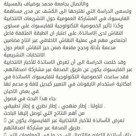
والاتصال بجامعة محمد بوضياف بالمسيلة.
وتسعى الدراسة التي نقترحها الى الكشف عن مدى مساهمة
الفايسبوك في المشاركة العمومية حول التشريعات الانتخابية
وكذا تأثير الخصوصية التكنولوجية للفايسبوك على مستوى
النقاش لدى الاساتذة. على اعتبار ان الطبقة المثقفة فاعل
اجتماعي مهم في عملية النقاش الاخلاقي عبر انتاج مضامين
مدعمة بأدلة وحجج مقنعة ضمن حيز النقاش العام حول
الانتخابات التشريعية.
وقد خلصت الدراسة الى أن تعرض الاساتذة للأخبار الانتخابية
عبر الفايسبوك يكون عن طريق الصدفة عبر مشاركة اصدقائهم،
فقد ساعدت الخصوصية التكنولوجية للفايسبوك الاساتذة في
امكانية استخدام الايقونات في التعبير كبديل للغة و مدعم لها
في بعض الاحيان.
جاء هذا البحث في فصول:
تناولنا : إطار منهجي ، إطار نظري و إطار تطبيقي .
من أهم النتائج التي توصل إليها الباحث:
 تعرض الأساتذة للأخبار الانتخابية عبر الفايسبوك يكون عن
طريق الصدفة عبر مشاركة اصدقائهم .
 يثق أساتذة الإعلام والاتصال إلى حد ما في المعلومات التي