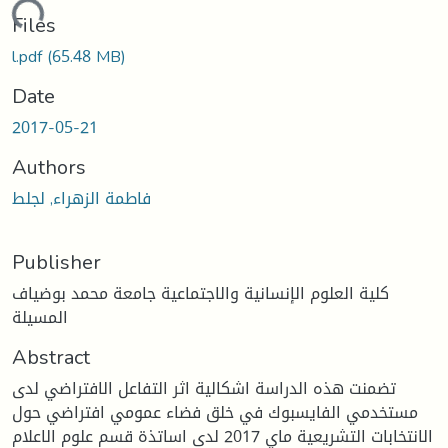
ding...
Files
l.pdf
(65.48 MB)
Date
2017-05-21
Authors
فاطمة الزهراء, لجلط
Publisher
كلية العلوم الإنسانية والاجتماعية جامعة محمد بوضياف
المسيلة
Abstract
تضمنت هذه الدراسة اشكالية اثر التفاعل الافتراضي لدى
مستخدمي الفايسبوك في خلق فضاء عمومي افتراضي حول
الانتخابات التشريعية ماي 2017 لدى اساتذة قسم علوم الاعلام