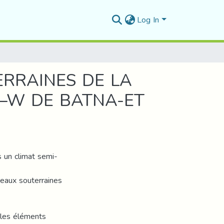
Log In
ERRAINES DE LA
 –W DE BATNA-ET
 un climat semi-
s eaux souterraines
 les éléments