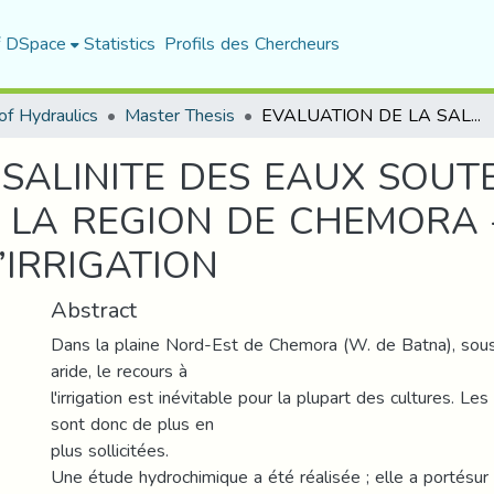
f DSpace
Statistics
Profils des Chercheurs
f Hydraulics
Master Thesis
EVALUATION DE LA SALINITE DES EAUX SOUTERRAINES DE LA ZONE NORD-EST DE LA REGION DE CHEMORA –W DE BATNA-ET LEUR APTITUDE A L’IRRIGATION
 SALINITE DES EAUX SOUT
 LA REGION DE CHEMORA
’IRRIGATION
Abstract
Dans la plaine Nord-Est de Chemora (W. de Batna), sous
aride, le recours à
l'irrigation est inévitable pour la plupart des cultures. Le
sont donc de plus en
plus sollicitées.
Une étude hydrochimique a été réalisée ; elle a portésur