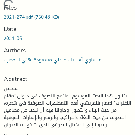
Loading...
Files
2021-274.pdf
(760.48 KB)
Date
2021-06
Authors
- عيساوي آســـيا - عبدلي مسعودة, هني لـــخضر
Abstract
ملخـص:
يتناول هذا البحث الموسوم بملامح التصوف في ديوان "مقام
الاغتراب" لعمار بنلقريشي أهم التمظهرات الصوفية في شعره،
من حيث البناء والتصور، وحاولنا فيه أن نبحث عن مضامين
التصوف من حيث اللغة والتراكيب والرموز والإشارات الصوفية
وصولا إلى المخيال الصوفي الذي يتمتع به الديوان.