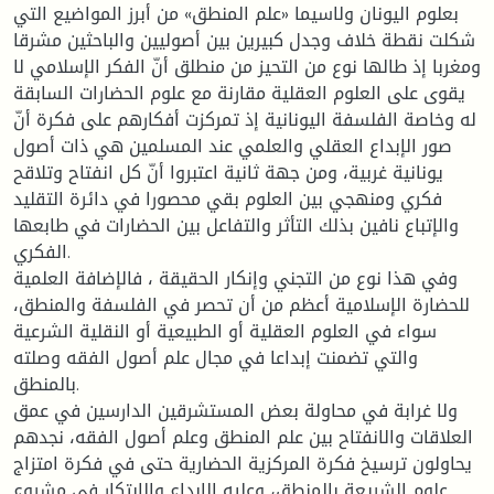
بعلوم اليونان ولاسيما «علم المنطق» من أبرز المواضيع التي
شكلت نقطة خلاف وجدل كبيرين بين أصوليين والباحثين مشرقا
ومغربا إذ طالها نوع من التحيز من منطلق أنّ الفكر الإسلامي لا
يقوى على العلوم العقلية مقارنة مع علوم الحضارات السابقة
له وخاصة الفلسفة اليونانية إذ تمركزت أفكارهم على فكرة أنّ
صور الإبداع العقلي والعلمي عند المسلمين هي ذات أصول
يونانية غربية، ومن جهة ثانية اعتبروا أنّ كل انفتاح وتلاقح
فكري ومنهجي بين العلوم بقي محصورا في دائرة التقليد
والإتباع نافين بذلك التأثر والتفاعل بين الحضارات في طابعها
الفكري.
وفي هذا نوع من التجني وإنكار الحقيقة ، فالإضافة العلمية
للحضارة الإسلامية أعظم من أن تحصر في الفلسفة والمنطق،
سواء في العلوم العقلية أو الطبيعية أو النقلية الشرعية
والتي تضمنت إبداعا في مجال علم أصول الفقه وصلته
بالمنطق.
ولا غرابة في محاولة بعض المستشرقين الدارسين في عمق
العلاقات والانفتاح بين علم المنطق وعلم أصول الفقه، نجدهم
يحاولون ترسيخ فكرة المركزية الحضارية حتى في فكرة امتزاج
علوم الشريعة بالمنطق، وعليه الإبداع والابتكار في مشروع