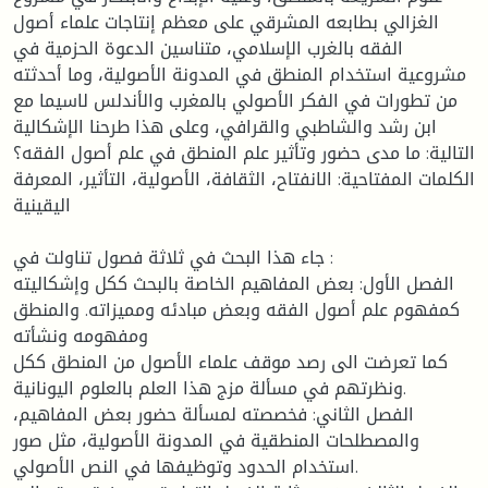
الغزالي بطابعه المشرقي على معظم إنتاجات علماء أصول
الفقه بالغرب الإسلامي، متناسين الدعوة الحزمية في
مشروعية استخدام المنطق في المدونة الأصولية، وما أحدثته
من تطورات في الفكر الأصولي بالمغرب والأندلس لاسيما مع
ابن رشد والشاطبي والقرافي، وعلى هذا طرحنا الإشكالية
التالية: ما مدى حضور وتأثير علم المنطق في علم أصول الفقه؟
الكلمات المفتاحية: الانفتاح، الثقافة، الأصولية، التأثير، المعرفة
اليقينية
جاء هذا البحث في ثلاثة فصول تناولت في :
الفصل الأول: بعض المفاهيم الخاصة بالبحث ككل وإشكاليته
كمفهوم علم أصول الفقه وبعض مبادئه ومميزاته. والمنطق
ومفهومه ونشأته
كما تعرضت الى رصد موقف علماء الأصول من المنطق ككل
ونظرتهم في مسألة مزج هذا العلم بالعلوم اليونانية.
الفصل الثاني: فخصصته لمسألة حضور بعض المفاهيم،
والمصطلحات المنطقية في المدونة الأصولية، مثل صور
استخدام الحدود وتوظيفها في النص الأصولي.