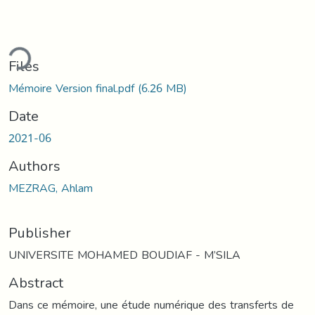
ding...
Files
Mémoire Version final.pdf
(6.26 MB)
Date
2021-06
Authors
MEZRAG, Ahlam
Publisher
UNIVERSITE MOHAMED BOUDIAF - M’SILA
Abstract
Dans ce mémoire, une étude numérique des transferts de