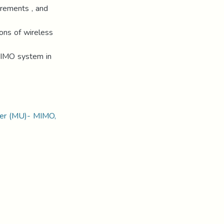
rements , and
ions of wireless
MIMO system in
ser (MU)- MIMO,