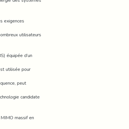
énergie des systèmes
ois exigences
nombreux utilisateurs
BS) équipée d’un
st utilisée pour
équence, peut
echnologie candidate
me MIMO massif en