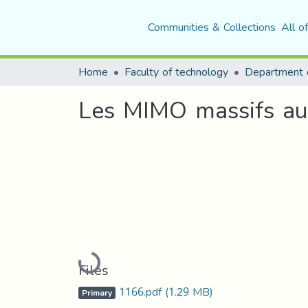
Communities & Collections
All o
Home
Faculty of technology
Department o
Les MIMO massifs au
Loading...
Files
1166.pdf
(1.29 MB)
Primary