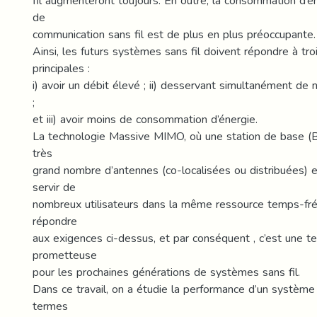
fil augmenteront toujours. En outre, la consommation d’
de
communication sans fil est de plus en plus préoccupante.
Ainsi, les futurs systèmes sans fil doivent répondre à tr
principales :
i) avoir un débit élevé ; ii) desservant simultanément de 
;
et iii) avoir moins de consommation d’énergie.
La technologie Massive MIMO, où une station de base (
très
grand nombre d’antennes (co-localisées ou distribuées) e
servir de
nombreux utilisateurs dans la même ressource temps-fr
répondre
aux exigences ci-dessus, et par conséquent , c’est une t
prometteuse
pour les prochaines générations de systèmes sans fil.
Dans ce travail, on a étudie la performance d’un systè
termes