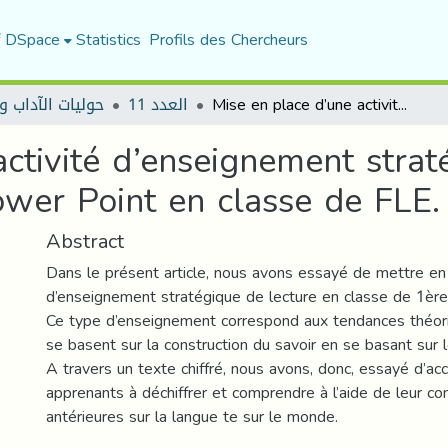
f DSpace
Statistics
Profils des Chercheurs
حوليات الآداب و
العدد 11
Mise en place d’une activité d’enseignement stratégique de lecture à l’aide de Microsoft Power Point en classe de FLE.
ctivité d’enseignement strat
ower Point en classe de FLE.
Abstract
Dans le présent article, nous avons essayé de mettre en 
d’enseignement stratégique de lecture en classe de 1èr
Ce type d’enseignement correspond aux tendances théori
se basent sur la construction du savoir en se basant sur l
A travers un texte chiffré, nous avons, donc, essayé d’a
apprenants à déchiffrer et comprendre à l’aide de leur c
antérieures sur la langue te sur le monde.