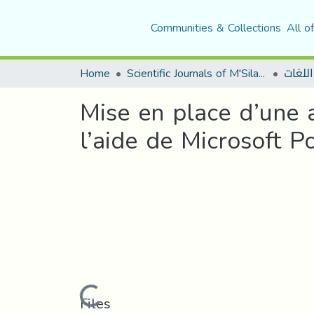
Communities & Collections
All o
Home
Scientific Journals of M'Sila University
اللغات
Mise en place d’une a
l’aide de Microsoft P
Loading...
Files