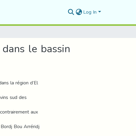
Log In
 dans le bassin
dans la région d’El
avins sud des
 contrairement aux
Bordj Bou Arréridj