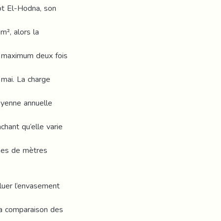
ot El-Hodna, son
², alors la
te maximum deux fois
 mai. La charge
oyenne annuelle
chant qu’elle varie
ines de mètres
uer l‘envasement
la comparaison des