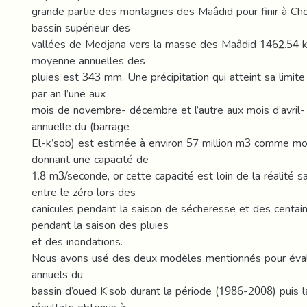
grande partie des montagnes des Maâdid pour finir à Ch
bassin supérieur des
vallées de Medjana vers la masse des Maâdid 1462.54 km
moyenne annuelles des
pluies est 343 mm. Une précipitation qui atteint sa limi
par an l’une aux
mois de novembre- décembre et l’autre aux mois d’avril-
annuelle du (barrage
El-k’sob) est estimée à environ 57 million m3 comme m
donnant une capacité de
1.8 m3/seconde, or cette capacité est loin de la réalité sa
entre le zéro lors des
canicules pendant la saison de sécheresse et des centa
pendant la saison des pluies
et des inondations.
Nous avons usé des deux modèles mentionnés pour éval
annuels du
bassin d’oued K’sob durant la période (1986-2008) puis 