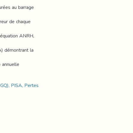
urées au barrage
rreur de chaque
l’équation ANRH,
A) démontrant la
e annuelle
AGQ), PISA, Pertes