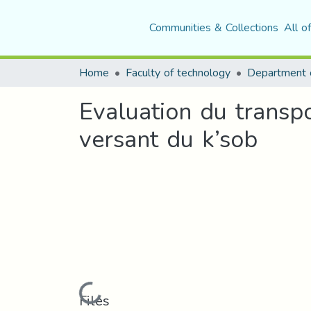
Communities & Collections
All o
Home
Faculty of technology
Department o
Evaluation du transpo
versant du k’sob
Loading...
Files