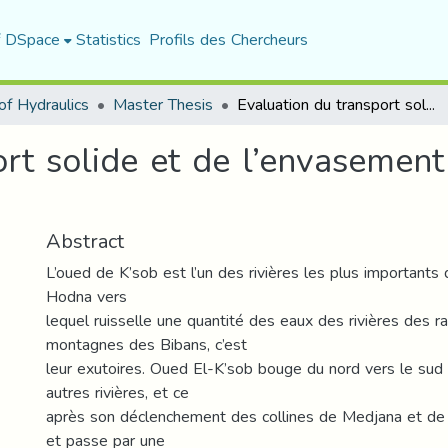
f DSpace
Statistics
Profils des Chercheurs
f Hydraulics
Master Thesis
Evaluation du transport solide et de l’envasement dans le bassin versant du k’sob
rt solide et de l’envasement
Abstract
L’oued de K’sob est l’un des rivières les plus importants 
Hodna vers
lequel ruisselle une quantité des eaux des rivières des r
montagnes des Bibans, c’est
leur exutoires. Oued El-K’sob bouge du nord vers le sud
autres rivières, et ce
après son déclenchement des collines de Medjana et de 
et passe par une