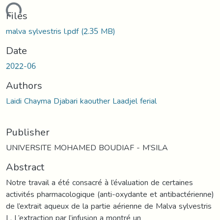
ading...
Files
malva sylvestris l.pdf
(2.35 MB)
Date
2022-06
Authors
Laidi Chayma Djabari kaouther Laadjel ferial
Publisher
UNIVERSITE MOHAMED BOUDIAF - M’SILA
Abstract
Notre travail a été consacré à l’évaluation de certaines
activités pharmacologique (anti-oxydante et antibactérienne)
de l’extrait aqueux de la partie aérienne de Malva sylvestris
L. L’extraction par l’infusion a montré un