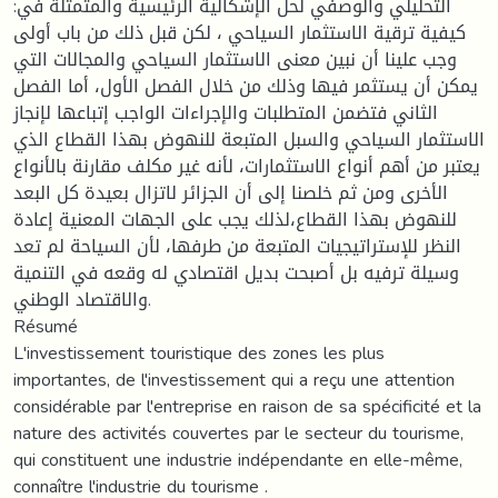
التحليلي والوصفي لحل الإشكالية الرئيسية والمتمثلة في:
كيفية ترقية الاستثمار السياحي ، لكن قبل ذلك من باب أولى
وجب علينا أن نبين معنى الاستثمار السياحي والمجالات التي
يمكن أن يستثمر فيها وذلك من خلال الفصل الأول، أما الفصل
الثاني فتضمن المتطلبات والإجراءات الواجب إتباعها لإنجاز
الاستثمار السياحي والسبل المتبعة للنهوض بهذا القطاع الذي
يعتبر من أهم أنواع الاستثمارات، لأنه غير مكلف مقارنة بالأنواع
الأخرى ومن ثم خلصنا إلى أن الجزائر لاتزال بعيدة كل البعد
للنهوض بهذا القطاع،لذلك يجب على الجهات المعنية إعادة
النظر للإستراتيجيات المتبعة من طرفها، لأن السياحة لم تعد
وسيلة ترفيه بل أصبحت بديل اقتصادي له وقعه في التنمية
والاقتصاد الوطني.
Résumé
L'investissement touristique des zones les plus
importantes, de l'investissement qui a reçu une attention
considérable par l'entreprise en raison de sa spécificité et la
nature des activités couvertes par le secteur du tourisme,
qui constituent une industrie indépendante en elle-même,
connaître l'industrie du tourisme .