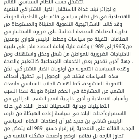
تتشكل حسب النظام السياسي القائم.
والجزائر تبنت غداة الاستقلال الخيار الاشتراكي للتنمية
الاقتصادية في ظل نظام سياسي قائم على الأحادية الحزبية،
وقد كانت الاستراتيجية التنموية المتبناة والمستوحاة من
نظرية الصناعات المصنعة القائمة على ضرورة الاستثمار في
الصناعات الثقيلة مع سياسات وخطط الرئيس هواري بومدين
من(1965إلى 1989) وكانت غاية إقامة اقتصاد قادر على تلبيبه
الاحتياجات الضرورية للمواطن من شغل ودخل واستهلاك ومن
جهة أخرى تقديم بعض الخدمات الاجتماعية كالتعليم والصحة .
وهذه السياسات التنموية من أولويات الخيار الاشتراكي، لكن
هذه السياسات فشلت في الوصول إلى تحقيق أهداف
التنموية المنشودة، كما أهملت الجانب السياسي فأبعدت
الشعب عن المشاركة في الحكم لفترة طويلة لهذا السبب
وأسباب اقتصادية و أخرى خارجية انفجر الشعب الجزائري في
الثمانينيات وبداية التسعينات لتدخل البلاد في حالة
الاستقراروأدخلت البلاد في سياسة إعادة الهيكلة من طرف
الرئيس شاذلي بن جديد غير أن إصلاحات النظام السياسي
الجديد القائم على التعددية إثر إقرار دستور 1989لم يتمكن من
تجاوز الأزمة بل تفاقم الوضع وأصبحت مشكلة التنمية في