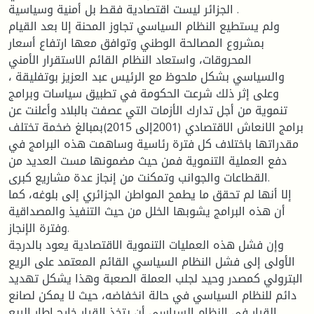
الجزائر ليست اقتصادية فقط بل أمنية وسياسية .
ولم يستطيع النظام السياسي تجاوز المحنة إلا بعد القيام
بمشروع المصالحة الوطني وتوافق معها ارتفاع أسعار
المحروقات، واستعاد النظام القائم الاستقرار الأمني
والسياسي بشكل ملحوظ مع الرئيس عبد العزيز بوتفليقة ،
وعلى إثر ذلك شرعت الحكومة في تطبيق سياسات وبرامج
تنموية من أجل تدارك الأزمات التي عصفت بالبلاد وأعلنت عن
برامج الانعاش الاقتصادي (2001إلى 2015)بمبالغ ضخمة تختلف
مقدراتها باختلاف كل فترة رئاسية وساهمت هذه البرامج في
دفع العملية التنموية فمن حيث مضمونها مست العديد من
القطاعات والجوانب وتمكنت من إنجاز عدة مشاريع كبرى.
إلا أنها لم تحقق ما يطمح المواطن الجزائري إلى بلوغه، كما
أن هذه البرامج يشوبها الخلل من حيث التنفيذ والمصداقية
وفترة الإنجاز.
وإن فشل هذه العمليات التنموية الاقتصادية يعود بالدرجة
الأولى إلى فشل النظام السياسي القائم المعتمد على الريع
البترولي كمصدر وحيد لجلب العملة الصعبة وهذا يشكل تهديد
دائم للنظام السياسي في حالة انخفاضه، حيث لا يمكن لصانع
القرار في النظام السياسي أن يتخذ القرار خارج إطار الريع