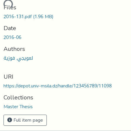
ading...
Files
2016-131.pdf
(1.96 MB)
Date
2016-06
Authors
لعويجي, فوزية
URI
https://depot.univ-msila.dz/handle/123456789/11098
Collections
Master Thesis
Full item page