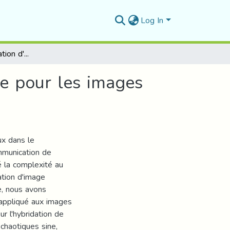
Log In
Conception et réalisation d'un système de cryptage pour les images médicales
ge pour les images
ux dans le
mmunication de
é la complexité au
ation d'image
re, nous avons
 appliqué aux images
r l'hybridation de
 chaotiques sine,