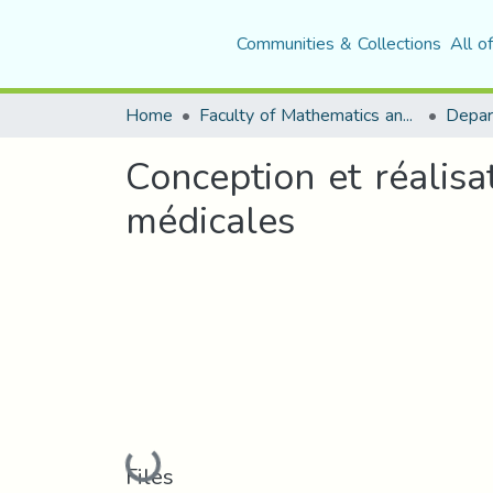
Communities & Collections
All o
Home
Faculty of Mathematics and Computer Science
Conception et réalis
médicales
Loading...
Files