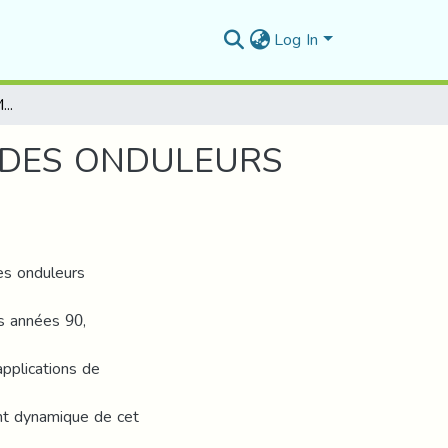
Log In
MODELISATION ET COMMANDE NON LINEAIRE DES ONDULEURS MULTINIVEAUX A CELLULES IMBRIQUEES
 DES ONDULEURS
es onduleurs
s années 90,
pplications de
ent dynamique de cet