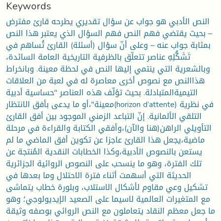
Keywords
النص الأدبي هو جواب عن سؤال تقديري يطرحه قارئ مفترض
– بحيث يقتضي فهم النص فهم السؤال الذي يعتبر هذا النص
بمثابة جواب عنه – وعلى أنّ سؤال (أسئلة) القارئ تُساهم في
تَشَكُّلِهِ عناصر تتعلّق بالظرفية التاريخية العامة السائدة،
وبالشعرية التي ينتمي إليها النص في لحظة معينة. وبانخراط
هذاالنص مع نصوص أخرى معاصرة له في لعبة من العلاقات
التيميةالمتبادلة. بحيث تؤلّف هذه العناصر "حساسية أدبية
معينة"،أو ما يدعى بأفق الانتظار(horizon d’attente) في نظرية
التلقي الألمانية. إنّ التباعد الزمني الموجود بين أفق القارئ
التأويلي الراهن(هنا والآن)،وأفقي الكتابة والقراءة في مرحلة
ماضية،يجعل هذا القارئ عاجزا عن تكوين أفق الماضي ما لم
يستعن بالنصوص الأدبية،وكذا الخطابات النقدية المُنتجة عن
تلك الفترة، وهو ما ينسحب على النصوص الروائية الجزائرية
الحديثة التي أسهمت أثناء فترة الاحتلال وما بعدها في
تشكيل وعي مقاوم لأشكال الاستلاب، وبلورة خطاب يتماشى
مع المتغيرات العالمية لاسيما على الصعيد الإيديولوجي؛ وهو
ما جعل معظم النقاد يتعاملون مع النص الروائي بوصفه وثيقة