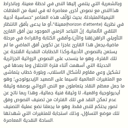
وبالشعرية التي ينتمي إليها النص في لحظة معينة. وبانخراط
هذاالنص مع نصوص أخرى معاصرة له في لعبة من العلاقات
التيميةالمتبادلة. بحيث تؤلّف هذه العناصر "حساسية أدبية
معينة"،أو ما يدعى بأفق الانتظار(horizon d’attente) في نظرية
التلقي الألمانية. إنّ التباعد الزمني الموجود بين أفق القارئ
التأويلي الراهن(هنا والآن)،وأفقي الكتابة والقراءة في مرحلة
ماضية،يجعل هذا القارئ عاجزا عن تكوين أفق الماضي ما لم
يستعن بالنصوص الأدبية،وكذا الخطابات النقدية المُنتجة عن
تلك الفترة، وهو ما ينسحب على النصوص الروائية الجزائرية
الحديثة التي أسهمت أثناء فترة الاحتلال وما بعدها في
تشكيل وعي مقاوم لأشكال الاستلاب، وبلورة خطاب يتماشى
مع المتغيرات العالمية لاسيما على الصعيد الإيديولوجي؛ وهو
ما جعل معظم النقاد يتعاملون مع النص الروائي بوصفه وثيقة
أيديولوجية واقعية، لا وثيقة فنية جمالية، وهذا ربما ناتج عن
عدم تمكن النقد في تلك الفترات من تصنيف النصوص وفق
تصور يحتكم للنص فقط. وهو ما يجعلنا نضع عملية التصنيف
تلك موضع التساؤل، وذلك استجابة للمتغيرات التي شهدتها
الساحة النقدية المعاصرة.