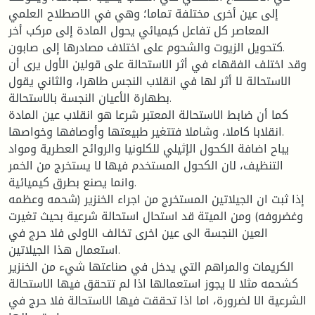
إلى عين أخرى مختلفة تماما؛ وهي في الاصطلاح العلمي
المعاصر كل تفاعل كيميائي يحول المادة إلى مركب أخر
كتحويل الزيوت والشحوم على اختلاف مصادرها إلى صابون.
وقد اختلف الفقهاء في أثر الاستحالة على قولين الأول يرى أن
الاستحالة لا أثر لها في انقلاب النجس طاهرا، والثاني يقول
بطهارة الأعيان النجسة بالاستحالة.
كما أن ضابط الاستحالة المعتبر شرعا هو انقلاب عين المادة
انقلابا كاملا، وشاملا فتتغير طبيعتها وأوصافها وخواصها.
يباح اضافة الكحول الإثيلي للكلونيا والروائح العطرية ومواد
التنظيف، لان الكحول المستخدم فيها لا يستخرج من الخمر
وانما يصنع بطرق كيميائية.
إذا ثبت ان الجيلاتين المستخرج من اجراء الخنزير (شحمه وعظمه
وغضروفه) ومن الميتة قد استحال استحالة شرعية بحيث تغيرت
العين النجسة الى عين اخرى تخالف الاولى فلا حرج في
استعمال هذا الجيلاتين.
الكريمات والمراهم التي يدخل في صناعتها شيء من الخنزير
كشحمه مثلا لا يجوز استعمالها اذا لم تتحقق فيها الاستحالة
الشرعية الا لضرورة، اما اذا تحققت فيها الاستحالة فلا حرج في