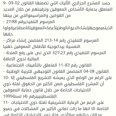
9- جسد المشرع الجزائري الآليات التي تضمنها القانون 02-09
المتعلق بحماية الأشخاص المعوقين وترقيتهم من خلال العديد
من القوانين والمراسيموالتي من بينها:
- المرسوم التنفيذيرقم 27/88
الذيتمبموجبهإنشاءالديوانالوطنيلأعضاءالمعوقينالاصطناعيةولوا
حقها.
- المرسوم التنفيذي رقم 14-213 المتضمن إنشاء مراكز
النفسية بيداغوجية للأطفال المعوقين ذهنيا.
- المرسوم التنفيذي رقم 23\321 الذي نص على رفع المنحة
المالية لذوي الاعاقة.
- القانون رقم 83-11 المتعلق بالتأمينات الاجتماعية.
- القانون 08-04 المتضمن القانون التوجيهي للتربية الوطنية.
10- على الرغم من الوضع الذي يعيشه التشريع الفلسطيني إلا
أن المشرع الفلسطيني ضمن الكثير من الحقوق لفئة ذوي
الاحتياجات الخاصة من خلال قانون حماية المعوقين
الفلسطينيينرقم (4) لسنة1999.
11- على الرغم من الرعاية التشريعية لفئة ذوي الاحتياجات
الخاصة الا انها ما زالت تعاني الكثير من المشكلات في جميع
مجالات حياتهم وبالأخص فئة ذوي الاحتياجات الخاصة في