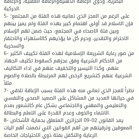
البصرية، وذوي الإعاقة الذهنيةوالإعاقة العقلية، والإعاقة
الحركية.
5- على الرغم من العجز الذي تعانيه هذه الفئة من المجتمع؛
فإن الاسلام قد أولى اهتمام كبير بهذه الفئة ولم يميز بينهم
وبين فئة الاصحاء في المجتمع، حيث ضمن لهم الإسلام
الاحترام والتقدير، وحرم كل ما يؤذيهم كالاستهزاء والاحتقار
والسخرية.
6- من صور رعاية الشريعة الإسلامية لهذه الفئة تكييف الكثير
من الاحكام الشرعية وفق عجزهم كسقوط تكليف الجهاد
عنهم، وكذا التيسير والتخفيف عنهم في اداء التكاليف
الشرعية عنهم كتشريع الرخص لهم المرتبطة بالصلاة والصوم
مثلاً.
7- نظراً للعجز الذي تعاني منه هذه الفئة بسبب الإعاقة تلاقي
في حياتها العديد من المشاكل على الصعيد الصحي والنفسي
والتعليمي والمهني والاجتماعي بشكل عام كالشعور بعدم
الانتماء والخوف وعدم القدرة على التعلم والبطالة.
8- يعد القانون 02-09 الجزائري المتعلق بحماية الأشخاص
المعوقين وترقيتهم من أهم القوانين التي تضمنت أهم اليات
الرعاية والتكفل بفئة ذوي الاحتياجات الخاصة.