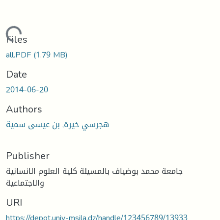
Loading...
Files
all.PDF
(1.79 MB)
Date
2014-06-20
Authors
هجرسي خيرة, بن عيسى سمية
Publisher
جامعة محمد بوضياف بالمسيلة كلية العلوم الانسانية
والاجتماعية
URI
https://depot.univ-msila.dz/handle/123456789/13933