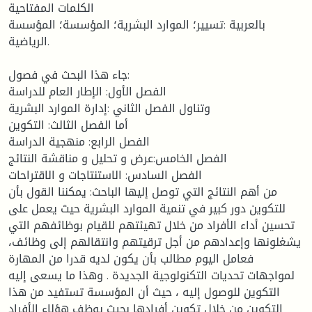
الكلمات المفتاحية
بالعربية :تسيير؛ الموارد البشرية؛ المؤسسة؛ المؤسسة
الرياضية.
جاء هذا البحث في فصول:
الفصل الأول: الإطار العام للدراسة
وتناول الفصل الثاني :إدارة الموارد البشرية
أما الفصل الثالث: التكوين
الفصل الرابع: منهجية الدراسة
الفصل الخامس:عرض و تحليل و مناقشة النتائج
الفصل السادس: الاستنتاجات و الاقتراحات
من أهم النتائج التي توصل إليها الباحث: يمكننا القول بأن
للتكوين دور كبير في تنمية الموارد البشرية حيث يعمل على
تحسين أداء الأفراد من خلال تهيئتهم للقيام بوظائفهم التي
يشغلونها وإعدادهم من أجل ترقيتهم وانتقالهم إلى وظائف،
فعامل اليوم مطالب بأن يكون لديه قدرا من المهارة
لمواجهات تحديات التكنولوجية الجديدة . وهذا ما يسعى إليه
التكوين للوصول إليه ، حيث أن المؤسسة تستفيد من هذا
التكوين من خلال تكوين أفرادها بحيث يوظف هؤلاء الأفراد