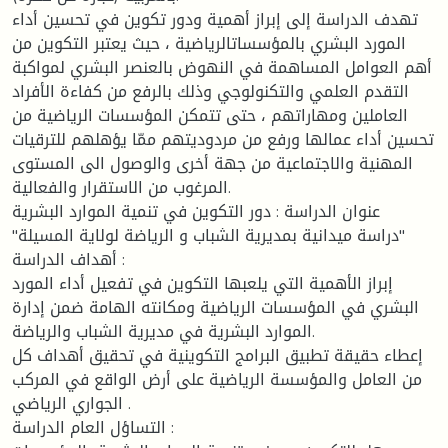
تهدف الدراسة إلى إبراز أهمية ودور تكوين في تحسين أداء
المورد البشري بالمؤسساتالرياضية ، حيث يعتبر التكوين من
أهم العوامل المساهمة في النهوض بالعنصر البشري لمواكبة
التقدم العلمي والتكنولوجي وذلك بالرفع من كفاءة الأفراد
العاملين ومهاراتهم ، حتى تتمكن المؤسسات الرياضية من
تحسين أداء عمالها ورفع من مردوديتهم ممّا يؤهلهم للترقيات
المهنية والاجتماعية من جهة أخرى والوصول الى المستوى
المرغوب من الاستقرار والفعالية.
عنوان الدراسة : دور التكوين في تنمية الموارد البشرية
"دراسة ميدانية بمديرية الشباب و الرياضة لولاية المسيلة"
أهداف الدراسة :
إبراز الأهمية التي يلعبها التكوين في تفعيل أداء المورد
البشري في المؤسسات الرياضية ومكانته الهامة ضمن إدارة
الموارد البشرية في مديرية الشباب والرياضة.
إعطاء حقيقة تطبيق البرامج التكوينية في تحقيق أهداف كل
من العامل والمؤسسة الرياضية على أرض الواقع في المركب
الجواري الرياضي .
التساؤل العام الدراسة :