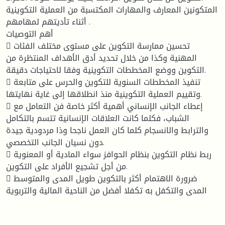
المتكونين المعارف والمهارات المكتسبة من العملية التكوينية
أثناء تأديتهم لمهامهم .
أهم التوصيات
 تحسين ممارسة التكوين على مستوى مختلف الفئات
المهنية وكذا من خلال تحديد أدق الأهداف المنتظرة من
التكوين ووضع المخططات التكوينية وفقا لاحتياجات دقيقة.
 تنفيذ المخططات السنوية للتكوين والحرس على متابعة
وتقييم العملية التكوينية منذ انطلاقها إلى غاية نهايتها.
 إعطاء الجانب الإنساني أهمية أكثر خاصة فن التعامل مع
الشباب، فكلما كانت العلاقات الإنسانية تتسم بالتكامل
والترابط والانسجام كلما كان العمل ناجحا وذا مردودية جيدة
دون نسيان الجانب التخصصي.
 ربط نظام التكوين بنظام الحوافز سواء المادية أو المعنوية
من أجل تشجيع الأفراد على التكوين.
 ضرورة الاهتمام أكثر بالتكوين طويل المدى والمتوسط
المدى والتكفل به تكفلا أفضل من الناحية المالية والتربوية