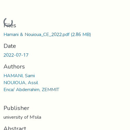
Loading...
Files
Hamani & Nouioua_CE_2022.pdf
(2.86 MB)
Date
2022-07-17
Authors
HAMANI, Sami
NOUIOUA, Assil
Enca/ Abderrahim, ZEMMIT
Publisher
university of M'sila
Abstract