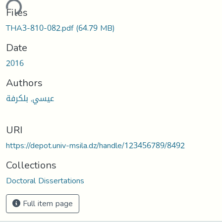
ding...
Files
THA3-810-082.pdf
(64.79 MB)
Date
2016
Authors
عيسي, بلكرفة
URI
https://depot.univ-msila.dz/handle/123456789/8492
Collections
Doctoral Dissertations
Full item page