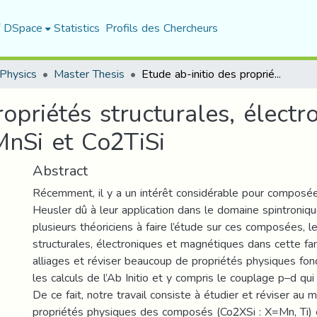
f DSpace
Statistics
Profils des Chercheurs
Physics
Master Thesis
Etude ab-initio des propriétés structurales, électroniques et magnétiques de Co2MnSi et Co2TiSi
ropriétés structurales, électr
nSi et Co2TiSi
Abstract
Récemment, il y a un intérêt considérable pour composé
Heusler dû à leur application dans le domaine spintroniqu
plusieurs théoriciens à faire l’étude sur ces composées, l
structurales, électroniques et magnétiques dans cette fam
alliages et réviser beaucoup de propriétés physiques fo
les calculs de l’Ab Initio et y compris le couplage p–d qui
De ce fait, notre travail consiste à étudier et réviser a
propriétés physiques des composés (Co2XSi : X=Mn, Ti) e