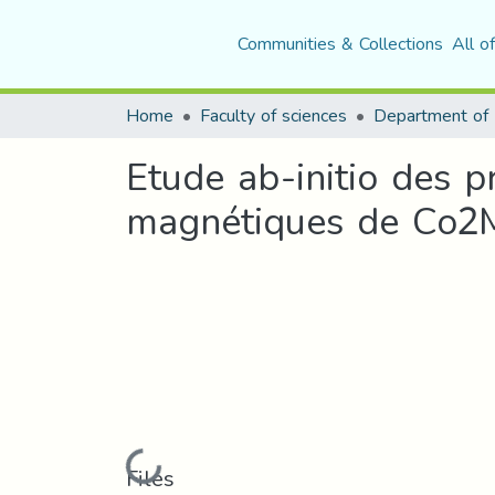
Communities & Collections
All o
Home
Faculty of sciences
Department of 
Etude ab-initio des p
magnétiques de Co2M
Loading...
Files