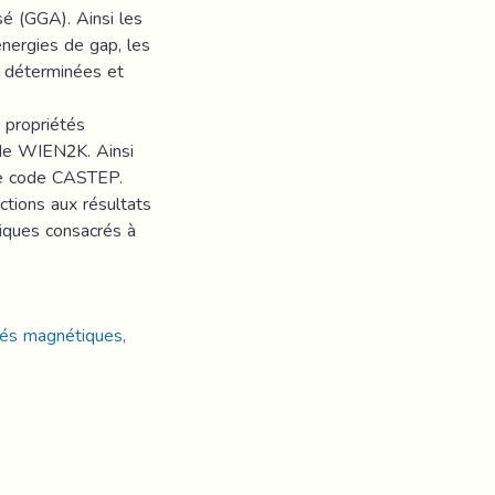
sé (GGA). Ainsi les
énergies de gap, les
n déterminées et
 propriétés
ode WIEN2K. Ainsi
 le code CASTEP.
ctions aux résultats
riques consacrés à
étés magnétiques,