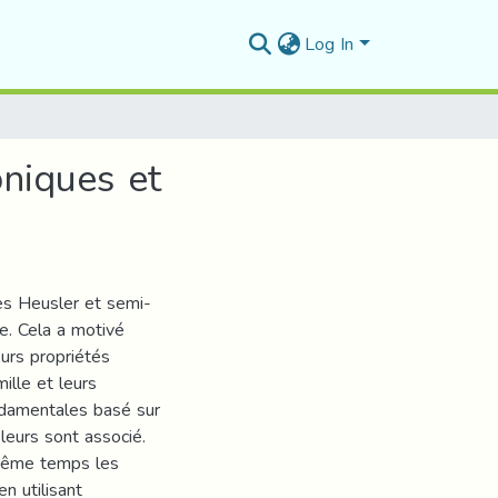
Log In
oniques et
es Heusler et semi-
e. Cela a motivé
eurs propriétés
ille et leurs
ndamentales basé sur
 leurs sont associé.
u même temps les
n utilisant