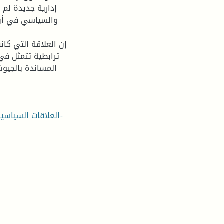
إدارية جديدة لم 
والسياسي في أيال
إن العلاقة التي كان
ترابطية تتمثل في 
المساندة بالجيوش
العلاقات السياسية-الإدارة –العهد العثماني-الإدارة المركزية –الإدارة المحلية-