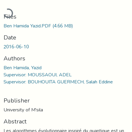
Loading...
Files
Ben Hamida Yazid.PDF
(4.66 MB)
Date
2016-06-10
Authors
Ben Hamida, Yazid
Supervisor: MOUSSAOUI, ADEL
Supervisor: BOUHOUITA GUERMECH, Salah Eddine
Publisher
University of M'sila
Abstract
Les algorithmes évolutionnaire inspiré du quantique est un