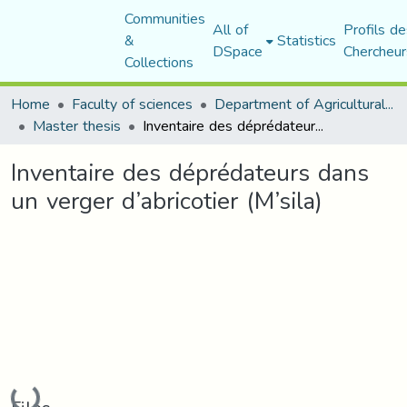
Communities
All of
Profils de
&
Statistics
DSpace
Chercheur
Collections
Home
Faculty of sciences
Department of Agricultural Sciences
Master thesis
Inventaire des déprédateurs dans un verger d’abricotier (M’sila)
Inventaire des déprédateurs dans
un verger d’abricotier (M’sila)
Loading...