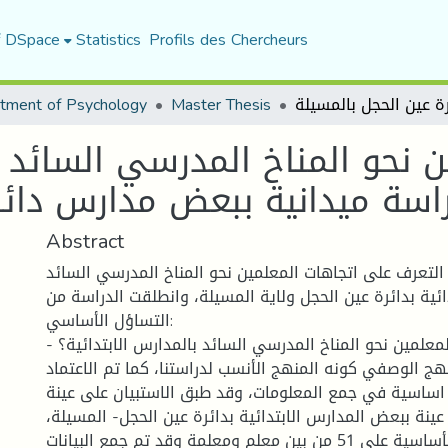
f DSpace
Statistics
Profils des Chercheurs
tment of Psychology
Master Thesis
ن نحو المناخ المدرسي السائد ف
اسة ميدانية ببعض مدارس دائر
Abstract
لتعرف على اتجاهات المعلمين نحو المناخ المدرسي السائد
ائية بدائرة عين الحجل ولاية المسيلة، وانطلقت الدراسة من
التساؤل الأساسي:
- ما طبيعة اتجاهات المعلمين نحو المناخ المدرسي السائد بالمدارس الابتدائية؟
هج الوصفي كونه المنهج الأنسب لدراستنا، كما تم الاعتماد
 اساسية في جمع المعلومات، وقد طبق الاستبيان على عينة
تكون من 81 عينة ببعض المدارس الابتدائية بدائرة عين الحجل- المسيلة،
والدراسة الأساسية على 51 من بين معلم ومعلمة وقد تم جمع البيانات