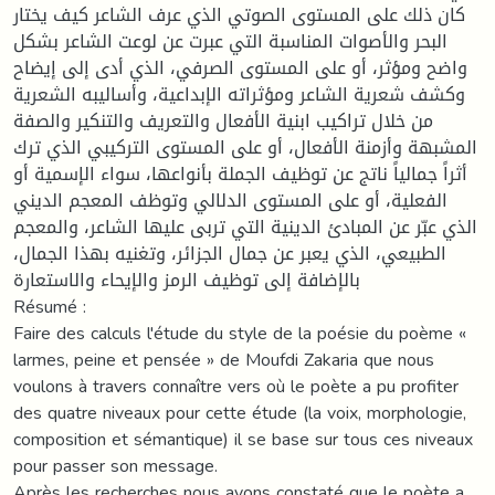
كان ذلك على المستوى الصوتي الذي عرف الشاعر كيف يختار
البحر والأصوات المناسبة التي عبرت عن لوعت الشاعر بشكل
واضح ومؤثر، أو على المستوى الصرفي، الذي أدى إلى إيضاح
وكشف شعرية الشاعر ومؤثراته الإبداعية، وأساليبه الشعرية
من خلال تراكيب ابنية الأفعال والتعريف والتنكير والصفة
المشبهة وأزمنة الأفعال، أو على المستوى التركيبي الذي ترك
أثراً جمالياً ناتج عن توظيف الجملة بأنواعها، سواء الإسمية أو
الفعلية، أو على المستوى الدلالي وتوظف المعجم الديني
الذي عبّر عن المبادئ الدينية التي تربى عليها الشاعر، والمعجم
الطبيعي، الذي يعبر عن جمال الجزائر، وتغنيه بهذا الجمال،
بالإضافة إلى توظيف الرمز والإيحاء والاستعارة
Résumé :
Faire des calculs l'étude du style de la poésie du poème «
larmes, peine et pensée » de Moufdi Zakaria que nous
voulons à travers connaître vers où le poète a pu profiter
des quatre niveaux pour cette étude (la voix, morphologie,
composition et sémantique) il se base sur tous ces niveaux
pour passer son message.
Après les recherches nous avons constaté que le poète a