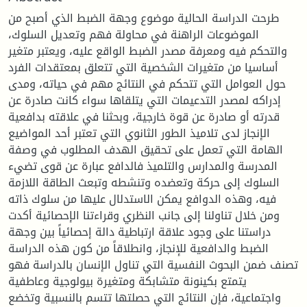
طرحت الدراسة الحالية موضوع وجهة الضبط الذي أصبح من
الموضوعات الراهنة في محاولة فهم وتعديل السلوك،
والتحكم فيه ومعرفة مصدر الضبط الواقع عليه، ويعتبر متغير
أساسيا من متغيرات الشخصية التي تتعلق بمعتقدات الفرد
حول العوامل التي تتحكم في النتائج مهم في حياته، ومدى
إدراكه لمصدر التدعيمات التي يتلقاها سواء كانت صادرة عن
قدرته أو صادرة عن قوة خارجية، وبحثنا في علاقته بدافعية
الإنجاز لدى تلاميذ الطور الثانوي التي تعتبر أحد المواضيع
الهامة التي تعمل على تحقيق الهدف المطلوب في وصفة
المدرسة والمدارس والتلميذ فالدافع عبارة عن قوى تضيء
السلوك إلى حركة وتعضده وتنشطه وتبعث الطاقة اللازمة
فيه، وهذه الدوافع يمكن الاستدلال عليها من سلوك ذاته
ومن خلال تناولنا إلى جانب النظري وقراءتنا الإحصائية أكدت
دراستنا على وجود علاقة ارتباطية دالة إحصائياً بين وجهة
الضبط والدافعية للإنجاز، وانطلاقاً من كون هذه الدراسة
تصنف ضمن البحوث النفسية التي تناول الإنسان بالدراسة فهو
يتمتع بكينونة متشابكة ومتغيرة بيولوجية وعاطفية
واجتماعية، فإن النتائج التي حصلتها تتسم بالنسبية وتخضع