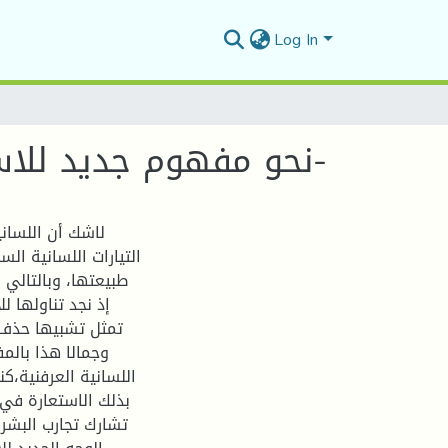
Log In
نحو مفهوم جديد للاستعارة في ضوء اللسانيات العرفنية - نماذج وتطبيقات-
لاشك أن اللساني
التيارات اللسانية ال
طبيعتها، وبالتالي،
إذ نجد تناولها ل
تمثل تشبيها حذف 
وجمالا هذا بالم
اللسانية العرفنية،ك
بذلك الاستعارة في 
تشارك تجارب البشر