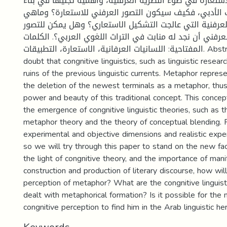
استعارة في ضوء النظرية العرفنية، وأهمية تجليها في بناء
ب الأدبي، فكيف سيكون التصور العرفني للاستعارة؟ وماهي
العرفنية التي عالجت التشكيل الاستعاري؟ وهل يمكن للتصور
عرفني أن نجد له منابت في التراث اللغوي العربي؟. الكلمات
المفتاحية: اللسانيات العرفانية، الاستعارة، التطبيقات. Abstract: There is no
doubt that congnitive linguistics, such as linguistic resea
ruins of the previous linguistic currents. Metaphor repres
the deletion of the newest terminals as a metaphor, thus
power and beauty of this traditional concept. This conce
the emergence of congnitive linguistic theories, such as 
metaphor theory and the theory of conceptual blending. 
experimental and objective dimensions and realistic expe
so we will try through this paper to stand on the new fa
the light of congnitive theory, and the importance of mani
construction and production of literary discourse, how wil
perception of metaphor? What are the congnitive linguisti
dealt with metaphorical formation? Is it possible for the 
congnitive perception to find him in the Arab linguistic her