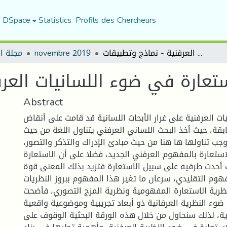
f DSpace
Statistics
Profils des Chercheurs
مجلة ا
novembre 2019
نحو مفهوم جديد للاستعارة في ضوء اللسانيات العرفنية - نماذج وتطبيقات-
Abstract
ات العرفنية على غرار الأبحاث اللسانية قد قامت على أنقاض
سابقة، حيث أخذ البحث اللساني العرفني يتناول اللغة من حيث
 وجب تناولها ها هنا من حيث مبادئ الإدراك والتذكر والتصور
لاستعارة بالمفهوم العرفني الجديد، فضلا على أن الاستعارة
أحدث طرفيه على سبيل الاستعارة فتزيد بذلك المعنى قوة
فهوم التقليدي، سرعان ما تغير هذا المفهوم ببروز النظريات
نظرية الاستعارة المفهومية ونظرية المزج التصوري، فأضحت
ضوء النظرية العرفانية ذو أبعاد تجريبية وموضوعية واقعية
ية، لذلك سنحاول من خلال هذه الورقة البحثية الوقوف على