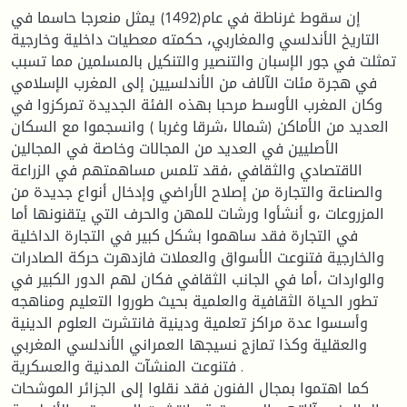
إن سقوط غرناطة في عام(1492) يمثل منعرجا حاسما في
التاريخ الأندلسي والمغاربي، حكمته معطيات داخلية وخارجية
تمثلت في جور الإسبان والتنصير والتنكيل بالمسلمين مما تسبب
في هجرة مئات الآلاف من الأندلسيين إلى المغرب الإسلامي
وكان المغرب الأوسط مرحبا بهذه الفئة الجديدة تمركزوا في
العديد من الأماكن (شمالا ،شرقا وغربا ) وانسجموا مع السكان
الأصليين في العديد من المجالات وخاصة في المجالين
الاقتصادي والثقافي ،فقد تلمس مساهمتهم في الزراعة
والصناعة والتجارة من إصلاح الأراضي وإدخال أنواع جديدة من
المزروعات ،و أنشأوا ورشات للمهن والحرف التي يتقنونها أما
في التجارة فقد ساهموا بشكل كبير في التجارة الداخلية
والخارجية فتنوعت الأسواق والعملات فازدهرت حركة الصادرات
والواردات ،أما في الجانب الثقافي فكان لهم الدور الكبير في
تطور الحياة الثقافية والعلمية بحيث طوروا التعليم ومناهجه
وأسسوا عدة مراكز تعلمية ودينية فانتشرت العلوم الدينية
والعقلية وكذا تمازج نسيجها العمراني الأندلسي المغربي
فتنوعت المنشآت المدنية والعسكرية .
كما اهتموا بمجال الفنون فقد نقلوا إلى الجزائر الموشحات