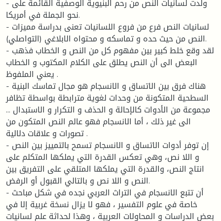
- ولدت لسانيات النص من رحم البنيوية الوصفية القائمة على
نحو الجملة في أمريكا.
- لسانيات النص فرع من فروع اللسانيات تعنى بدراسة مميزات
النص من حيث حده و تماسكه و محتواه الابلاغي (التواصلي).
- لقد وقع خلط كبير بين مفهوم كل من النص و الخطاب فذهب
البعض الى أن النص يطلق على الكلام المكتوب و الخطاب
يعني الملفوظ .
- هناك فرق بين الاتساق و الانسجام هو مجال تماسك البنية
السطحية المتكونة من وحدات لغوية مترابطة بواسطة تظافر
مجموعة من الأدوات كالإحالة و الحذف و التكرار و الاستبدال ...
الى غير ذلك ، أما الانسجام فهو عالم النص المتكون من
تصورات و علاقات دلالية .
- إن توفر أدوات الاتساق و الانسجام تسمح بالتمييز بين النص
و اللا نص، وهي تعكس القدرة التي يملكها المتكلم على
انتاج النص، والقدرة التي يملكها المتلقي على التفريق بين
النص و اللا نص و بالتالي القبول أو الرفض.
- أن تتبع الانسجام في التراث العربي نجده في شكل مباحث
خاصة في علوم التفسير ، فهو لا يزال نسخة غربية إلا في
بعض الدراسات و المحاولات العربية ، وهذا لحداثة علم لسانيات