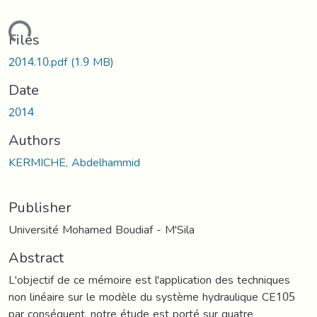
oading...
Files
2014.10.pdf
(1.9 MB)
Date
2014
Authors
KERMICHE, Abdelhammid
Publisher
Université Mohamed Boudiaf - M'Sila
Abstract
L'objectif de ce mémoire est l'application des techniques
non linéaire sur le modèle du système hydraulique CE105
par conséquent, notre étude est porté sur quatre