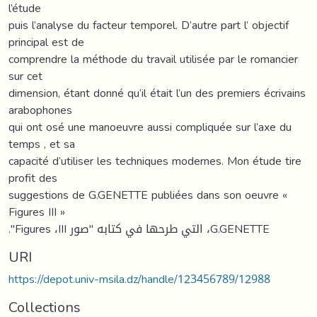
l’étude
puis l’analyse du facteur temporel. D’autre part l’ objectif
principal est de
comprendre la méthode du travail utilisée par le romancier
sur cet
dimension, étant donné qu’il était l’un des premiers écrivains
arabophones
qui ont osé une manoeuvre aussi compliquée sur l’axe du
temps , et sa
capacité d’utiliser les techniques modernes. Mon étude tire
profit des
suggestions de G.GENETTE publiées dans son oeuvre «
Figures III »
."Figures ،III التي طرحها في كتابه "صور ،G.GENETTE
URI
https://depot.univ-msila.dz/handle/123456789/12988
Collections