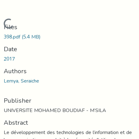
Loading...
Files
398.pdf
(5.4 MB)
Date
2017
Authors
Lemya, Seraiche
Publisher
UNIVERSITE MOHAMED BOUDIAF - M’SILA
Abstract
Le développement des technologies de l’information et de