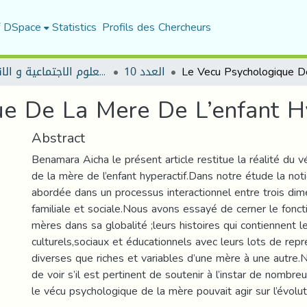
f DSpace
Statistics
Profils des Chercheurs
العدد 10
مجلة العلوم الاجتماعية و الانسانية
e De La Mere De L’enfant Hy
Abstract
Benamara Aicha le présent article restitue la réalité du 
de la mère de l’enfant hyperactif.Dans notre étude la not
abordée dans un processus interactionnel entre trois dim
familiale et sociale.Nous avons essayé de cerner le fon
mères dans sa globalité ;leurs histoires qui contiennent l
culturels,sociaux et éducationnels avec leurs lots de rep
diverses que riches et variables d’une mère à une autre.
de voir s’il est pertinent de soutenir à l’instar de nombr
le vécu psychologique de la mère pouvait agir sur l’évolut