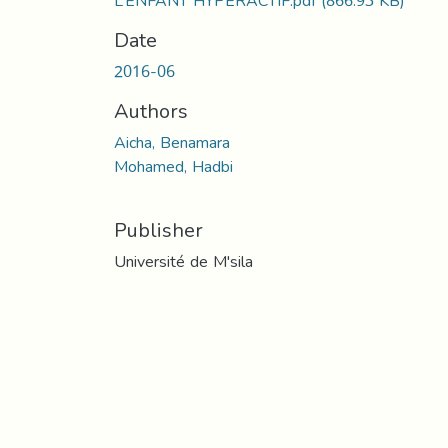
L’ENFANT HYPERACTIF.pdf
(866.93 KB)
Date
2016-06
Authors
Aicha, Benamara
Mohamed, Hadbi
Publisher
Université de M'sila