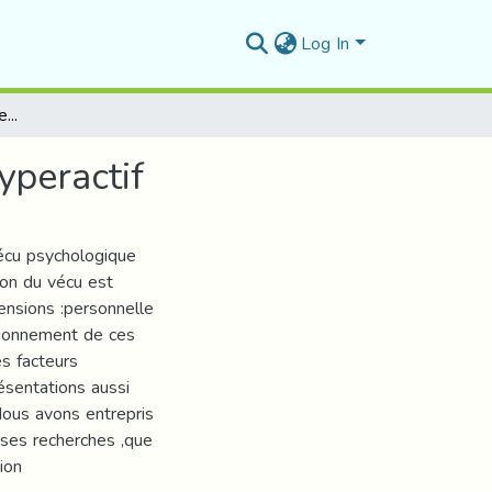
Log In
Le Vecu Psychologique De La Mere De L’enfant Hyperactif
peractif
vécu psychologique
ion du vécu est
ensions :personnelle
ctionnement de ces
es facteurs
résentations aussi
Nous avons entrepris
euses recherches ,que
ion