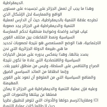
الديمقراطية.
وهذا ما يجب أن تعمل الجزائر على تجسيده على مستوى
الواقع والممارسة لحل الإشكال الذي
تطرحه علاقة التنمية بالديمقراطية، حيث أن الدارس لعملية
التنمية والديمقراطية في الجزائر يجد صعوبة
غياب قواعد واضحة وضوابط منطقية تحكم الممارسة
السياسية ونمط التفاعلات بين مختلف القوى
الاجتماعية، هذا الوضع المستعصي هو نتيجة لصعوبات تحديد
ما هي طبيعة الدولة الجزائرية التي نحن
بصدد بنائها، وهذا ينعكس بدوره على مجمل الخيارات
السياسية والاقتصادية التي عادة ما تكون نتيجة
الصراع والتنافس على السلطة، وليس من منطلق تغيير بلاد،
وإنما انطلاقا من العائد السياسي الضيق
والمنافع السياسية التي من المتوقع أن تعود على القوى
المهيمنة.
وعليه فإن عملية التنمية والديمقراطية في الجزائر لا يمكن
فصلها عن بيئتها والتصورات التي
ترسم حولها والأدوات التي تتوفر لتطبيق نظرياا ومقارباا
حيث لا طالما كانت عملية التنمية