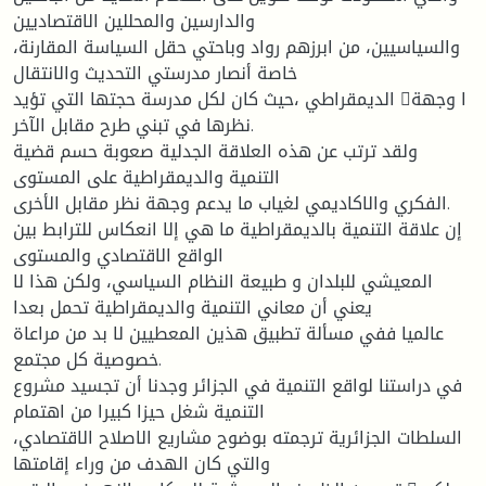
والدارسين والمحللين الاقتصاديين
والسياسيين، من ابرزهم رواد وباحتي حقل السياسة المقارنة،
خاصة أنصار مدرستي التحديث والانتقال
الديمقراطي ،حيث كان لكل مدرسة حجتها التي تؤيد ا وجهة
نظرها في تبني طرح مقابل الآخر.
ولقد ترتب عن هذه العلاقة الجدلية صعوبة حسم قضية
التنمية والديمقراطية على المستوى
الفكري والاكاديمي لغياب ما يدعم وجهة نظر مقابل الأخرى.
إن علاقة التنمية بالديمقراطية ما هي إلا انعكاس للترابط بين
الواقع الاقتصادي والمستوى
المعيشي للبلدان و طبيعة النظام السياسي، ولكن هذا لا
يعني أن معاني التنمية والديمقراطية تحمل بعدا
عالميا ففي مسألة تطبيق هذين المعطيين لا بد من مراعاة
خصوصية كل مجتمع.
في دراستنا لواقع التنمية في الجزائر وجدنا أن تجسيد مشروع
التنمية شغل حيزا كبيرا من اهتمام
السلطات الجزائرية ترجمته بوضوح مشاريع الاصلاح الاقتصادي،
والتي كان الهدف من وراء إقامتها