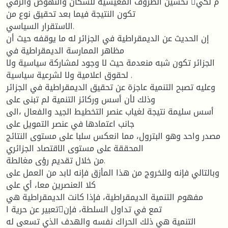
تحسين الظروف المعيشية للسكان والنهوض والرقي م لكي
تكون النتيجة فيما بعد تحقيق نوع من
الاستقرار السياسي.
إن الحديث عن الديمقراطية في الجزائر له ما يوقفه حيث أن
مظاهر الممارسة الديمقراطية في
الجزائر تكون شبه منعدمة حيث لا وجود لمشاركة سياسية ولا
لحقوق اعلامية ولا لشرعية سياسية .
وعليه تصبح التنمية عاجزة عن تحقيق الديمقراطية في الجزائر
وذلك لأن أسس وركائز التنمية لم تبنى على
أسس سليمة نتيجة لغياب عنصر التخطيط الجيد والفعال ،الى
جانب اعتمادها في عنصر التمويل على
مصدر واحد وهو البترول، مما انعكس سلبا على مستوى النتائج
المحققة على مستوى الاقتصاد الجزائري
من خلال تقديم رؤى مغالطة.
وبالتالي فإنه وللخروج من هذا المأزق فإنه لابد من العمل على
كلا العنصرين معا، أي على
مفهوم التنمية الديمقراطية، فإذا كانت الديمقراطية هي
تعبير عن حرية اتمع في تداول السلطة، فإن
التنمية هي ذلك الحراك نفسه والهدف الذي تسعى له