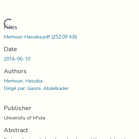
Loading...
Files
Merhoun Hassiba.pdf
(252.09 KB)
Date
2016-06-10
Authors
Merhoun, Hassiba
Dirigé par: Gasmi, Abdelkader
Publisher
University of M'sila
Abstract