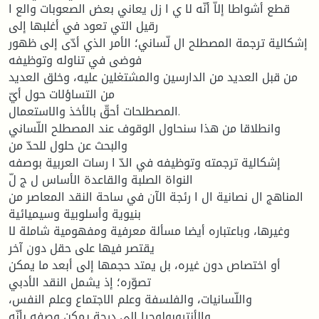
قطع أشواطا إلاّ أنّه لا ي ا زل يعاني بعض الصعوبات والع ا
رقيل التي تعود في أغلبها إلى
إشكالية ترجمة المصطلح ال لّساني؛ الأمر الذي أدّى إلى ظهور
فوضى في تناوله وتوظيفه
من قبل العديد من الدارسين والمشتغلين عليه، وخلق العديد
من التساؤلات حول أيّ
المصطلحات أحقّ بالأخذ والاستعمال.
وانطلاقا من هذا سنحاول الوقوف عند المصطلح اللّساني
والبحث عن حلول للحدّ من
إشكالية ترجمته وتوظيفه في الدّ ا رسات العربية بوصفه
النواة الصلبة والقاعدة الأساس ل ج لّ
المناهج ال نصانية ال ا رئجة الآن في ساحة النقد المعاصر من
بنيوية وأسلوبية وسيميائية
وغيرها، وباعتباره أيضا مسألة معرفية ومفهومية شاملة لا
يقتصر فيها على حقل دون آخر
أو اختصاص دون غيره، بل يمتد حجمها إلى أبعد ما يمكن
تصوّره؛ إذ يشمل النقد الأدبي
واللّسانيات، والفلسفة وعلم الاجتماع وعلم النفس،
والأنتروبولوجيا إلى درجة يمكن وصفه بأنّه