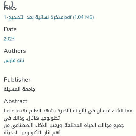
Loading...
Files
مذكرة نهائية بعد التصحيح-1.pdf
(1.04 MB)
Date
2023
Authors
نانو فارس
Publisher
جامعة المسيلة
Abstract
مما الشك فيه أن في األو نة األخيرة يشهد العالم تقدما علميا
تكنولوجيا هائال, وذالك في
جميع مجاالت الحياة المختلفة, ويعتبر الذكاء االصطناعي من
أهم اثأر التكنولوجيا الحديثة