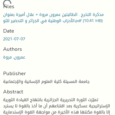
Loading...
Files
مذكرة التخرج . الطالبتين عمرون مروة + علال أميرة بعنوان
(10.41 MB)
الأحزاب الوطنية في الجزائر و التحضير للثو.pdf
Date
2021-07-07
Authors
عمرون, مروة
Publisher
جامعة المسيلة كلية العلوم الإنسانية والإجتماعية
Abstract
تميّزت الثورة التحريرية الجزائرية بانتهاج القيادة الثورية
الإستراتيجية عسكرية بعد اقتناعهم أن ما أخذ بالقوة لا يسترد
إلا بالقوة مكنتها هذه الأخيرة من مواجهة القوة الإستدمارية