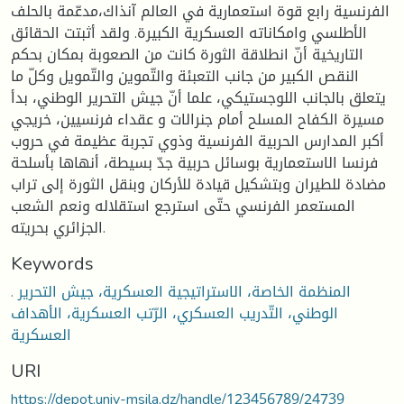
الفرنسية رابع قوة استعمارية في العالم آنذاك،مدعّمة بالحلف
الأطلسي وامكاناته العسكرية الكبيرة. ولقد أثبتت الحقائق
التاريخية أنّ انطلاقة الثورة كانت من الصعوبة بمكان بحكم
النقص الكبير من جانب التعبئة والتّموين والتّمويل وكلّ ما
يتعلق بالجانب اللوجستيكي، علما أنّ جيش التحرير الوطني، بدأ
مسيرة الكفاح المسلح أمام جنرالات و عقداء فرنسيين، خريجي
أكبر المدارس الحربية الفرنسية وذوي تجربة عظيمة في حروب
فرنسا الاستعمارية بوسائل حربية جدّ بسيطة، أنهاها بأسلحة
مضادة للطيران وبتشكيل قيادة للأركان وبنقل الثورة إلى تراب
المستعمر الفرنسي حتّى استرجع استقلاله ونعم الشعب
الجزائري بحريته.
Keywords
. المنظمة الخاصة، الاستراتيجية العسكرية، جيش التحرير
الوطني، التّدريب العسكري، الرّتب العسكرية، الأهداف
العسكرية
URI
https://depot.univ-msila.dz/handle/123456789/24739