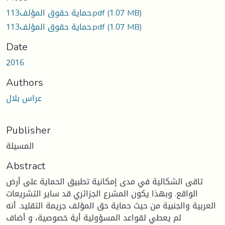
oading...
(1.07 MB)
حماية حقوق المؤلف113.pdf
(1.07 MB)
حماية حقوق المؤلف113.pdf
Date
2016
Authors
عراس بلال
Publisher
المسيلة
Abstract
تاقى الشكالية في مدى إمكانية تطبيق الحماية على أرض
الواقع. وبهذا يكون المشرع الجزائري قد ساير التشريعات
العربية والجنبية من حيث حماية حق المؤلف جريمة التقليد. أنه
لم يعطي لقواعد المسؤولية أية خصوصية، و أضاف