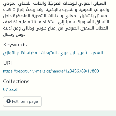
السياق الصوتي للوحدات الصوتيّة والجانب اللفظي الموحي
والجوانب الصرفية والنحوية والبلاغية. وقد ربطتُ إفرازات هذه
المسائل بتشكيل المعاني والدلالات الشعرية المنصهرة داخل
الأنساق الأسلوبية، سعيا إلى استكناه ما تلتئم عليه تضاعيف
الخطاب الشعري الصوفي من إمتاع صوتي ودلالي ومن أدبية
وفن وجمال..
Keywords
الشعر، التأويل، ابن عربي، الفتوحات المكية، نظام التوازي
URI
https://depot.univ-msila.dz/handle/123456789/17800
Collections
العدد 07
Full item page