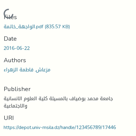
Loading...
Files
الواجهة_خاتمة.pdf
(835.57 KB)
Date
2016-06-22
Authors
مزعاش, فاطمة الزهراء
Publisher
جامعة محمد بوضياف بالمسيلة كلية العلوم الانسانية
والاجتماعية
URI
https://depot.univ-msila.dz/handle/123456789/17446