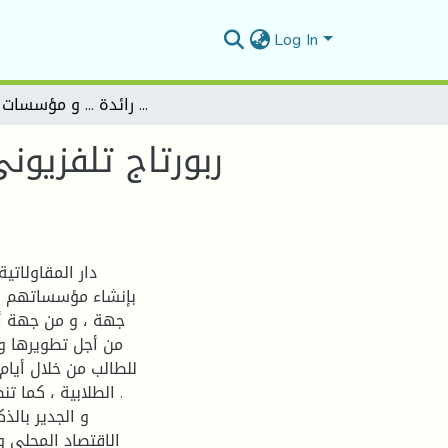
Log In
ربورتاج تلفزيوني" دار المقاولاتية بجامعة المسيلة "مشاريع رائدة ... و مؤسسات ناشئة "
ربورتاج تلفزيوني
دار المقاولاتي
بإنشاء مؤسساتهم ا
جهة ، و من جهة أخ
من أجل تطويرها و 
للطالب من خلال أيام
الطلابية ، كما  .
و الجدير بالذ
الاقتصاد المحلي 