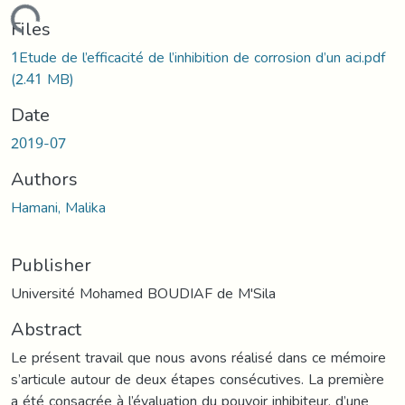
oading...
Files
1Etude de l’efficacité de l’inhibition de corrosion d’un aci.pdf
(2.41 MB)
Date
2019-07
Authors
Hamani, Malika
Publisher
Université Mohamed BOUDIAF de M'Sila
Abstract
Le présent travail que nous avons réalisé dans ce mémoire
s’articule autour de deux étapes consécutives. La première
a été consacrée à l’évaluation du pouvoir inhibiteur, d’une